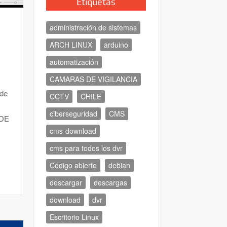
Etiquetas
administración de sistemas
ARCH LINUX
arduino
automatización
CAMARAS DE VIGILANCIA
 de
CCTV
CHILE
ciberseguridad
CMS
SDE
cms-download
cms para todos los dvr
Código abierto
debian
descargar
descargas
download
dvr
Escritorio Linux