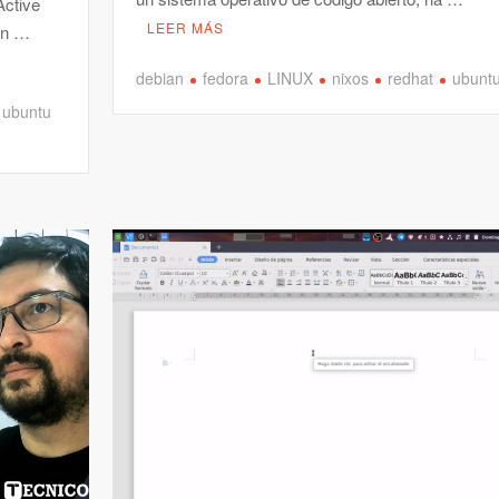
Active
LEER MÁS
 en …
debian
fedora
LINUX
nixos
redhat
ubunt
ubuntu