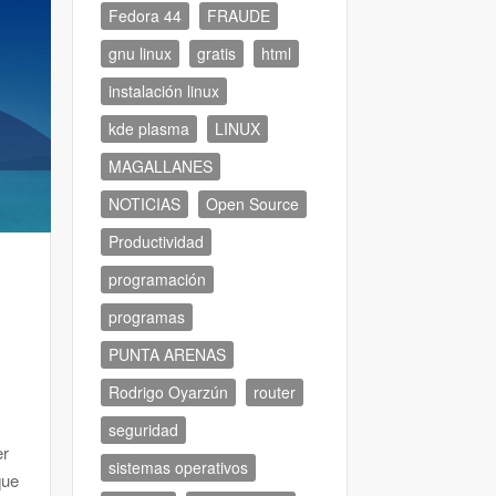
Fedora 44
FRAUDE
gnu linux
gratis
html
instalación linux
kde plasma
LINUX
MAGALLANES
NOTICIAS
Open Source
Productividad
programación
programas
PUNTA ARENAS
Rodrigo Oyarzún
router
seguridad
er
sistemas operativos
que