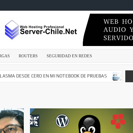
ECNICOSENLINEA.CL
wares
s –
irus –
Malwares
RGAS
ROUTERS
SEGURIDAD EN REDES
guridad
edes –
argas –
DESDE CERO EN MI NOTEBOOK DE PRUEBAS
CAMBIANDO 
– Dvr –
iales