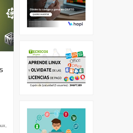
S
nux,