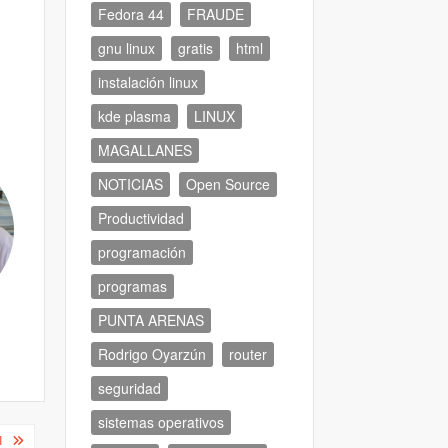
Fedora 44
FRAUDE
gnu linux
gratis
html
instalación linux
kde plasma
LINUX
MAGALLANES
NOTICIAS
Open Source
Productividad
programación
programas
PUNTA ARENAS
Rodrigo Oyarzún
router
seguridad
sistemas operativos
I