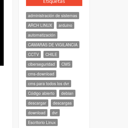
Etiquetas
administración de sistemas
ARCH LINUX
arduino
automatización
CAMARAS DE VIGILANCIA
CCTV
CHILE
ciberseguridad
CMS
cms-download
cms para todos los dvr
Código abierto
debian
descargar
descargas
download
dvr
Escritorio Linux