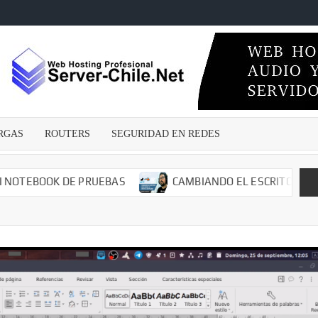
ECNICOSENLINEA.CL
wares
s –
irus –
Malwares
RGAS
ROUTERS
SEGURIDAD EN REDES
guridad
edes –
argas –
EBOOK DE PRUEBAS
CAMBIANDO EL ESCRITORIO DE MI F
– Dvr –
iales