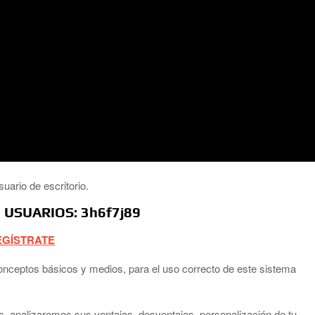
uario de escritorio.
 USUARIOS: 3h6f7j89
EGÍSTRATE
nceptos básicos y medios, para el uso correcto de este sistema
, analizaremos sus ventajas, desventajas, personalización de tu