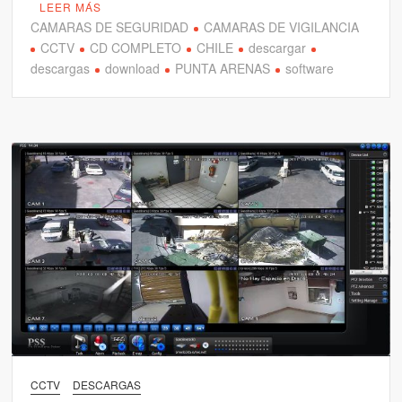
LEER MÁS
CAMARAS DE SEGURIDAD
CAMARAS DE VIGILANCIA
CCTV
CD COMPLETO
CHILE
descargar
descargas
download
PUNTA ARENAS
software
CCTV
DESCARGAS