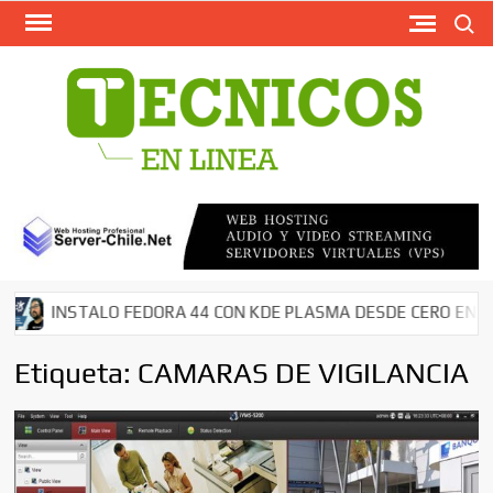
Busca
Saltar
al
contenido
TECN
Softw
Grati
Antivir
AntiMal
– Segu
en Red
Descar
NSTALO FEDORA 44 CON KDE PLASMA DESDE CERO EN MI NOTE
Cms – 
Tutori
Etiqueta:
CAMARAS DE VIGILANCIA