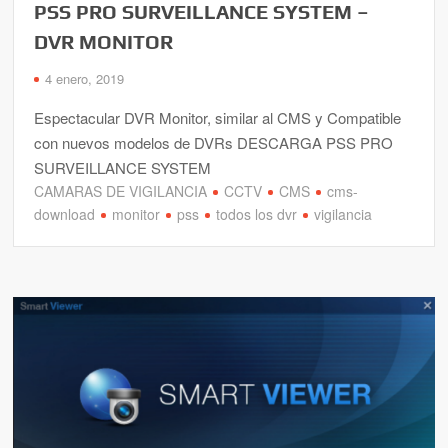
PSS PRO SURVEILLANCE SYSTEM –
DVR MONITOR
4 enero, 2019
Espectacular DVR Monitor, similar al CMS y Compatible
con nuevos modelos de DVRs DESCARGA PSS PRO
SURVEILLANCE SYSTEM
CAMARAS DE VIGILANCIA
CCTV
CMS
cms-
download
monitor
pss
todos los dvr
vigilancia