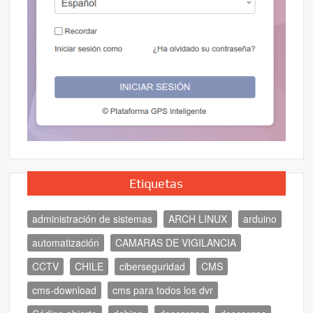
Etiquetas
administración de sistemas
ARCH LINUX
arduino
automatización
CAMARAS DE VIGILANCIA
CCTV
CHILE
ciberseguridad
CMS
cms-download
cms para todos los dvr