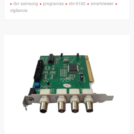
dvr samsung
programas
shr-6162
smartviewer
vigilancia