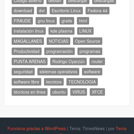
Código abierto
debian
descargar
descargas
download
dvr
Escritorio Linux
Fedora 44
FRAUDE
gnu linux
gratis
html
instalación linux
kde plasma
LINUX
MAGALLANES
NOTICIAS
Open Source
Productividad
programación
programas
PUNTA ARENAS
Rodrigo Oyarzún
router
seguridad
sistemas operativos
software
software libre
tecnicos
TECNOLOGIA
técnicos en linea
ubuntu
VIRUS
XFCE
Funciona gracias a WordPress
|
Tema: TimesNews
|
por
Tema