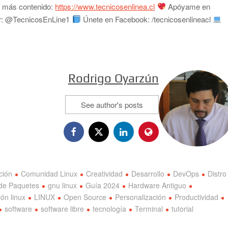
a más contenido:
https://www.tecnicosenlinea.cl
Apóyame en
r: @TecnicosEnLine1
Únete en Facebook: /tecnicosenlineacl
Rodrigo Oyarzún
See author's posts
ción
Comunidad Linux
Creatividad
Desarrollo
DevOps
Distro
de Paquetes
gnu linux
Guía 2024
Hardware Antiguo
ión linux
LINUX
Open Source
Personalización
Productividad
software
software libre
tecnología
Terminal
tutorial