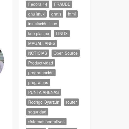
Fedora 44
FRAUDE
gnu linux
gratis
html
instalación linux
kde plasma
LINUX
MAGALLANES
NOTICIAS
Open Source
Productividad
programación
programas
PUNTA ARENAS
Rodrigo Oyarzún
router
seguridad
sistemas operativos