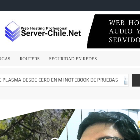
ECNICOSENLINEA.CL
wares
s –
irus –
Malwares
RGAS
ROUTERS
SEGURIDAD EN REDES
guridad
edes –
argas –
MA DESDE CERO EN MI NOTEBOOK DE PRUEBAS
CAMBIAN
– Dvr –
iales