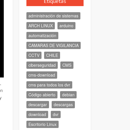
Etiquetas
administración de sistemas
ARCH LINUX
arduino
automatización
CAMARAS DE VIGILANCIA
CCTV
CHILE
ciberseguridad
CMS
cms-download
,
cms para todos los dvr
ón
Código abierto
debian
 y
descargar
descargas
download
dvr
Escritorio Linux