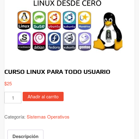
CURSO LINUX PARA TODO USUARIO
$
25
CURSO
Añadir al carrito
LINUX
PARA
Categoría:
Sistemas Operativos
TODO
USUARIO
cantidad
Descripción