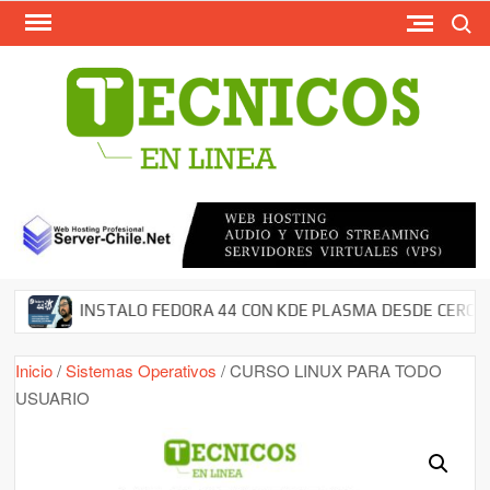
Busca
Saltar
al
contenido
TECN
Softw
Grati
Antivir
AntiMal
– Segu
en Red
Descar
INSTALO FEDORA 44 CON KDE PLASMA DESDE CERO EN M
Cms – 
Tutori
Inicio
/
Sistemas Operativos
/ CURSO LINUX PARA TODO
USUARIO