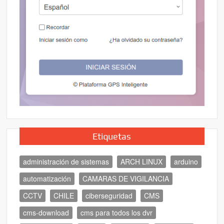
Etiquetas
administración de sistemas
ARCH LINUX
arduino
automatización
CAMARAS DE VIGILANCIA
CCTV
CHILE
ciberseguridad
CMS
cms-download
cms para todos los dvr