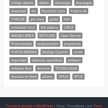
Código abierto
debian
descargar
descargas
download
dvr
Escritorio Linux
Fedora 44
FRAUDE
gnu linux
gratis
html
instalación linux
kde plasma
LINUX
MAGALLANES
NOTICIAS
Open Source
Productividad
programación
programas
PUNTA ARENAS
Rodrigo Oyarzún
router
seguridad
sistemas operativos
software
software libre
tecnicos
TECNOLOGIA
técnicos en linea
ubuntu
VIRUS
XFCE
Funciona gracias a WordPress
|
Tema: TimesNews
|
por
Tema