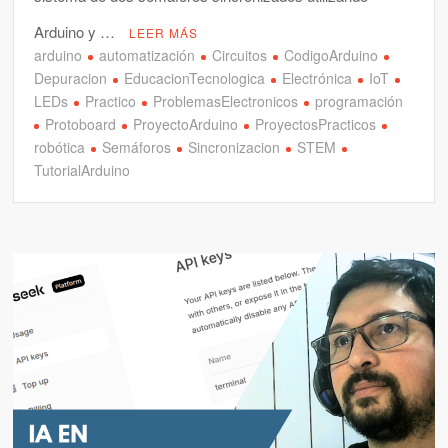
Arduino y …
LEER MÁS
arduino
automatización
Circuitos
CodigoArduino
Depuracion
EducacionTecnologica
Electrónica
IoT
LEDs
Practico
ProblemasElectronicos
programación
Protoboard
ProyectoArduino
ProyectosPracticos
robótica
Semáforos
Sincronizacion
STEM
TutorialArduino