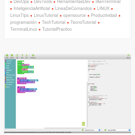
DevOps
DevTools
HerramientasDev
IAenTerminal
InteligenciaArtificial
LineaDeComandos
LINUX
LinuxTips
LinuxTutorial
opensource
Productividad
programación
TechTutorial
TecnoTutorial
TerminalLinux
TutorialPractico