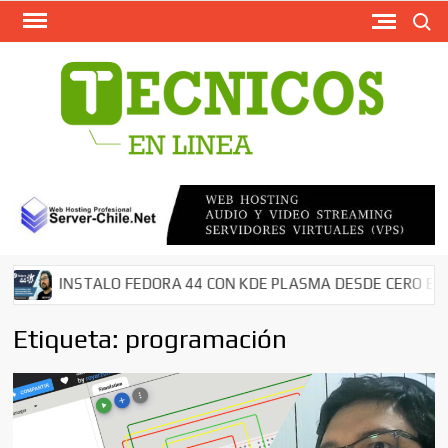
Busca
Saltar
al
contenido
TECN
Softw
Grati
Antivir
AntiMal
– Segu
en Red
Descar
INSTALO FEDORA 44 CON KDE PLASMA DESDE CERO EN MI N
Cms – 
Tutori
Etiqueta:
programación