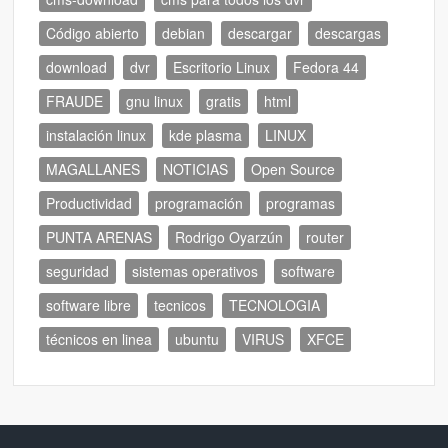
Código abierto
debian
descargar
descargas
download
dvr
Escritorio Linux
Fedora 44
FRAUDE
gnu linux
gratis
html
instalación linux
kde plasma
LINUX
MAGALLANES
NOTICIAS
Open Source
Productividad
programación
programas
PUNTA ARENAS
Rodrigo Oyarzún
router
seguridad
sistemas operativos
software
software libre
tecnicos
TECNOLOGIA
técnicos en linea
ubuntu
VIRUS
XFCE