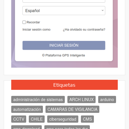
Etiquetas
administración de sistemas
ARCH LINUX
arduino
automatización
CAMARAS DE VIGILANCIA
CCTV
CHILE
ciberseguridad
CMS
cms-download
cms para todos los dvr