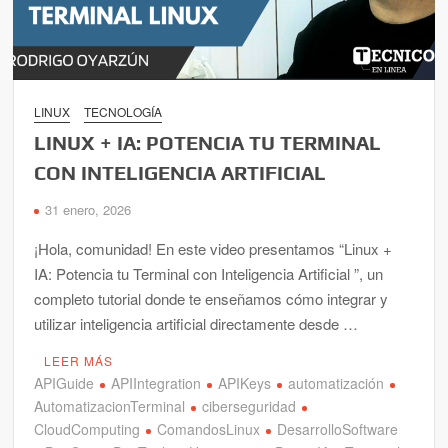
LINUX
TECNOLOGÍA
LINUX + IA: POTENCIA TU TERMINAL
CON INTELIGENCIA ARTIFICIAL
31 enero, 2026
¡Hola, comunidad! En este video presentamos “Linux +
IA: Potencia tu Terminal con Inteligencia Artificial ”, un
completo tutorial donde te enseñamos cómo integrar y
utilizar inteligencia artificial directamente desde …
LEER MÁS
APIGuide
APIIntegration
APIKeys
automatización
AutomatizacionTerminal
ciberseguridad
CloudComputing
ComandosLinux
DesarrolloSoftware