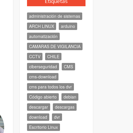
Etiquetas
administración de sistemas
ARCH LINUX
arduino
automatización
CAMARAS DE VIGILANCIA
CCTV
CHILE
ciberseguridad
CMS
cms-download
cms para todos los dvr
Código abierto
debian
descargar
descargas
download
dvr
Escritorio Linux