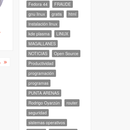
Fedora 44
FRAUDE
gnu linux
gratis
html
instalación linux
kde plasma
LINUX
MAGALLANES
NOTICIAS
Open Source
A
Productividad
programación
programas
PUNTA ARENAS
Rodrigo Oyarzún
router
seguridad
sistemas operativos