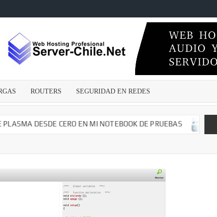
ECNICOSENLINEA.CL
wares
s –
irus –
Malwares
RGAS
ROUTERS
SEGURIDAD EN REDES
guridad
edes –
argas –
SMA DESDE CERO EN MI NOTEBOOK DE PRUEBAS
CAMBIA
– Dvr –
iales