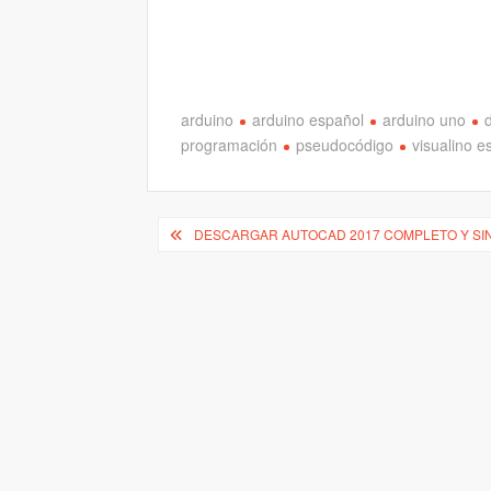
arduino
arduino español
arduino uno
programación
pseudocódigo
visualino e
Navegación
DESCARGAR AUTOCAD 2017 COMPLETO Y SI
de
entradas