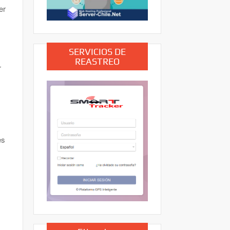
er
SERVICIOS DE
REASTREO
r
es