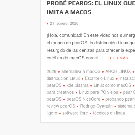
PROBÉ PEAROS: EL LINUX QU
IMITA A MACOS
21 febrero, 2026
¡Hola, comunidad! En este video nos sumer
el mundo de pearOS, la distribución Linux qu
resurgido de las cenizas para ofrecer la expe
estética de macOS con el …
LEER MÁS
2026
alternativa a macOS
ARCH LINUX
distribución Linux
Escritorio Linux
instalac
pearOS
kde plasma
Linux como macOS
para creativos
Linux para PC viejos
pear 
pearOS
pearOS NiceCore
probando pea
review pearOS
Rodrigo Oyarzún
sistema 
ligero
software libre
técnicos en linea