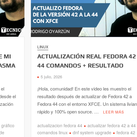
LINUX
E MI
ACTUALIZACIÓN REAL FEDORA 42
LASMA
44 COMANDOS + RESULTADO
5 julio, 2026
 el
¡Hola, comunidad! En este video les muestro el
desde el
resultado después de actualizar de Fedora 42 a
ización
Fedora 44 con el entorno XFCE. Un sistema livian
rápido y 100% open source. …
LEER MÁS
 gráfico
actualizacion fedora 44
actualizar fedora 42 a 44
 de
comandos linux
dnf system upgrade
fedora 42