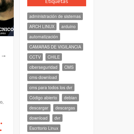
Etiquetas
administración de sistemas
ARCH LINUX
arduino
automatización
CAMARAS DE VIGILANCIA
 →
CCTV
CHILE
ciberseguridad
CMS
cms-download
cms para todos los dvr
Código abierto
debian
o,
descargar
descargas
download
dvr
Escritorio Linux