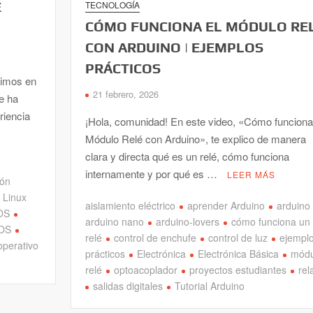
E
TECNOLOGÍA
CÓMO FUNCIONA EL MÓDULO RE
CON ARDUINO | EJEMPLOS
PRÁCTICOS
gimos en
21 febrero, 2026
e ha
riencia
¡Hola, comunidad! En este video, «Cómo funciona
Módulo Relé con Arduino», te explico de manera
clara y directa qué es un relé, cómo funciona
internamente y por qué es …
LEER MÁS
ión
Linux
aislamiento eléctrico
aprender Arduino
arduino
OS
arduino nano
arduino-lovers
cómo funciona un
rOS
relé
control de enchufe
control de luz
ejempl
operativo
prácticos
Electrónica
Electrónica Básica
módu
relé
optoacoplador
proyectos estudiantes
rel
salidas digitales
Tutorial Arduino