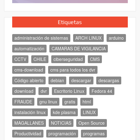
Etiquetas
administración de sistemas
ARCH LINUX
arduino
automatización
CAMARAS DE VIGILANCIA
CCTV
CHILE
ciberseguridad
CMS
cms-download
cms para todos los dvr
Código abierto
debian
descargar
descargas
download
dvr
Escritorio Linux
Fedora 44
FRAUDE
gnu linux
gratis
html
instalación linux
kde plasma
LINUX
MAGALLANES
NOTICIAS
Open Source
Productividad
programación
programas