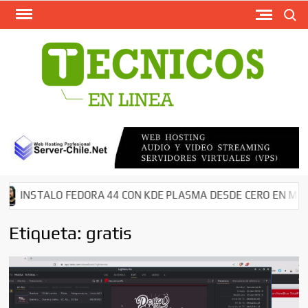
Busca
Saltar
al
contenido
TECN
Softw
Grati
Antivir
AntiMal
– Segu
en Red
Descar
STALO FEDORA 44 CON KDE PLASMA DESDE CERO EN MI NOTEB
Cms – 
Tutori
Etiqueta:
gratis