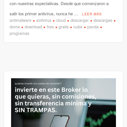
con nuestras expectativas. Desde que comenzaron a
salir los primer antivirus, nunca he …
LEER MÁS
antimalware
antivirus
cloud
descargar
descargas
dome
download
free
gratis
nube
panda
programas