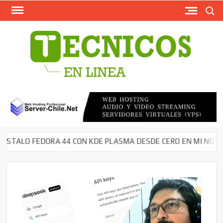
Busca
Saltar
al
contenido
TECN
Softw
Grati
Antivir
AntiMal
– Segu
en Red
Descar
LO FEDORA 44 CON KDE PLASMA DESDE CERO EN MI NOTEBOOK
Cms – 
Tutori