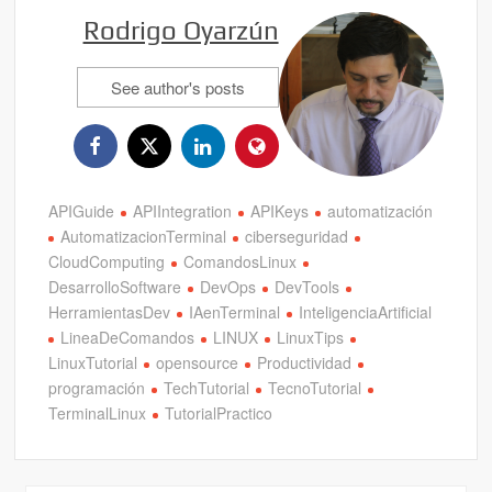
Rodrigo Oyarzún
See author's posts
APIGuide
APIIntegration
APIKeys
automatización
AutomatizacionTerminal
ciberseguridad
CloudComputing
ComandosLinux
DesarrolloSoftware
DevOps
DevTools
HerramientasDev
IAenTerminal
InteligenciaArtificial
LineaDeComandos
LINUX
LinuxTips
LinuxTutorial
opensource
Productividad
programación
TechTutorial
TecnoTutorial
TerminalLinux
TutorialPractico