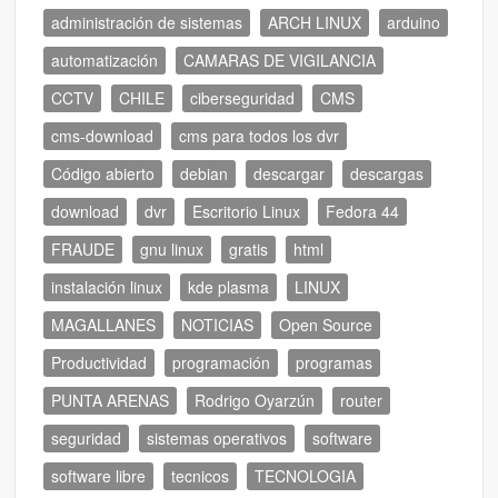
administración de sistemas
ARCH LINUX
arduino
automatización
CAMARAS DE VIGILANCIA
CCTV
CHILE
ciberseguridad
CMS
cms-download
cms para todos los dvr
Código abierto
debian
descargar
descargas
download
dvr
Escritorio Linux
Fedora 44
FRAUDE
gnu linux
gratis
html
instalación linux
kde plasma
LINUX
MAGALLANES
NOTICIAS
Open Source
Productividad
programación
programas
PUNTA ARENAS
Rodrigo Oyarzún
router
seguridad
sistemas operativos
software
software libre
tecnicos
TECNOLOGIA