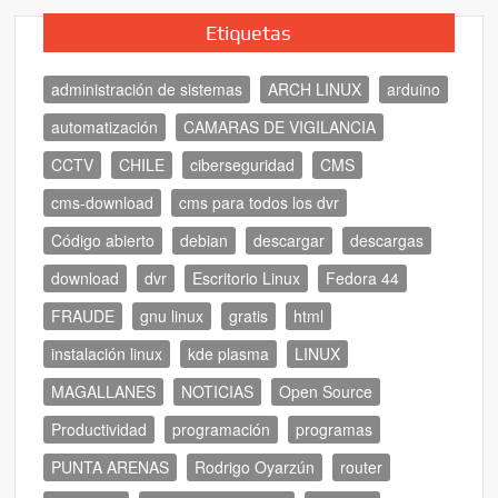
Etiquetas
administración de sistemas
ARCH LINUX
arduino
automatización
CAMARAS DE VIGILANCIA
CCTV
CHILE
ciberseguridad
CMS
cms-download
cms para todos los dvr
Código abierto
debian
descargar
descargas
download
dvr
Escritorio Linux
Fedora 44
FRAUDE
gnu linux
gratis
html
instalación linux
kde plasma
LINUX
MAGALLANES
NOTICIAS
Open Source
Productividad
programación
programas
PUNTA ARENAS
Rodrigo Oyarzún
router