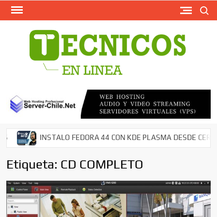
Busca
Saltar
al
contenido
TECN
Softw
Grati
Antivir
AntiMal
– Segu
en Red
Descar
INSTALO FEDORA 44 CON KDE PLASMA DESDE CERO EN 
Cms – 
Tutori
Etiqueta:
CD COMPLETO