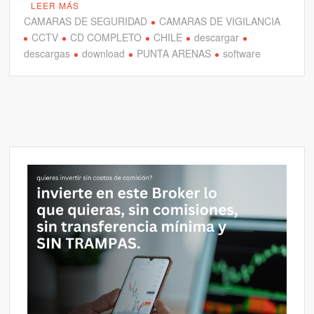
LEER MÁS
CAMARAS DE SEGURIDAD
CAMARAS DE VIGILANCIA
CCTV
CD COMPLETO
CHILE
descargar
descargas
download
PUNTA ARENAS
software