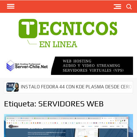
Busca
Saltar
al
contenido
TECN
Softw
Grati
Antivir
AntiMal
– Segu
en Red
Descar
INSTALO FEDORA 44 CON KDE PLASMA DESDE CERO EN MI
Cms – 
Tutori
Etiqueta:
SERVIDORES WEB