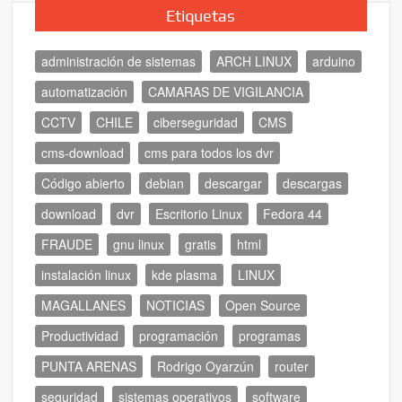
Etiquetas
administración de sistemas
ARCH LINUX
arduino
automatización
CAMARAS DE VIGILANCIA
CCTV
CHILE
ciberseguridad
CMS
cms-download
cms para todos los dvr
Código abierto
debian
descargar
descargas
download
dvr
Escritorio Linux
Fedora 44
FRAUDE
gnu linux
gratis
html
instalación linux
kde plasma
LINUX
MAGALLANES
NOTICIAS
Open Source
Productividad
programación
programas
PUNTA ARENAS
Rodrigo Oyarzún
router
seguridad
sistemas operativos
software