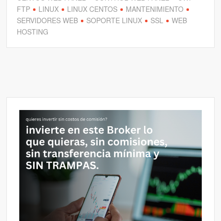
FTP
LINUX
LINUX CENTOS
MANTENIMIENTO
SERVIDORES WEB
SOPORTE LINUX
SSL
WEB
HOSTING