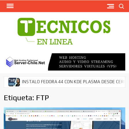
Busca
Saltar
al
contenido
TECN
Softw
Grati
Antivir
AntiMal
– Segu
en Red
Descar
INSTALO FEDORA 44 CON KDE PLASMA DESDE CERO EN M
Cms – 
Tutori
Etiqueta:
FTP