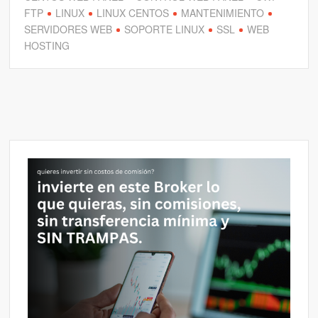
FTP
LINUX
LINUX CENTOS
MANTENIMIENTO
SERVIDORES WEB
SOPORTE LINUX
SSL
WEB
HOSTING