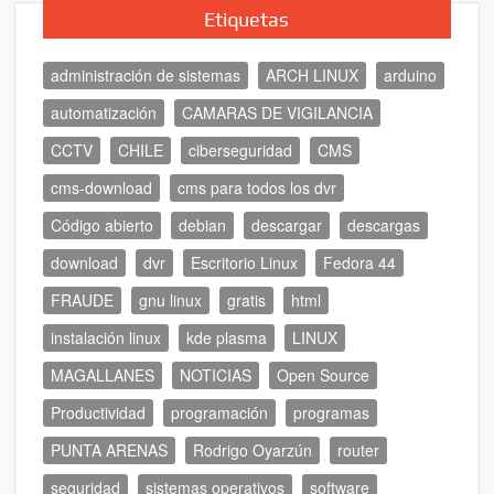
Etiquetas
administración de sistemas
ARCH LINUX
arduino
automatización
CAMARAS DE VIGILANCIA
CCTV
CHILE
ciberseguridad
CMS
cms-download
cms para todos los dvr
Código abierto
debian
descargar
descargas
download
dvr
Escritorio Linux
Fedora 44
FRAUDE
gnu linux
gratis
html
instalación linux
kde plasma
LINUX
MAGALLANES
NOTICIAS
Open Source
Productividad
programación
programas
PUNTA ARENAS
Rodrigo Oyarzún
router
seguridad
sistemas operativos
software