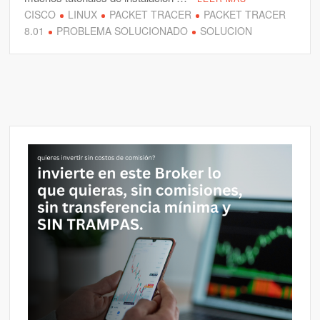
CISCO
LINUX
PACKET TRACER
PACKET TRACER
8.01
PROBLEMA SOLUCIONADO
SOLUCION