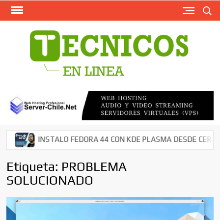
Busca
Saltar
al
contenido
TECN
Softw
Grati
Antivir
AntiMal
– Segu
en Red
Descar
INSTALO FEDORA 44 CON KDE PLASMA DESDE CERO EN M
Cms – 
Tutori
Etiqueta:
PROBLEMA
SOLUCIONADO