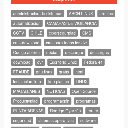
administración de sistemas
ARCH LINUX
arduino
automatización
CAMARAS DE VIGILANCIA
CCTV
CHILE
ciberseguridad
CMS
cms-download
cms para todos los dvr
Código abierto
debian
descargar
descargas
download
dvr
Escritorio Linux
Fedora 44
FRAUDE
gnu linux
gratis
html
instalación linux
kde plasma
LINUX
MAGALLANES
NOTICIAS
Open Source
Productividad
programación
programas
PUNTA ARENAS
Rodrigo Oyarzún
router
seguridad
sistemas operativos
software