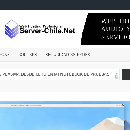
ECNICOSENLINEA.CL
wares
s –
irus –
Malwares
RGAS
ROUTERS
SEGURIDAD EN REDES
guridad
edes –
argas –
A DESDE CERO EN MI NOTEBOOK DE PRUEBAS
CAMBIAN
– Dvr –
iales