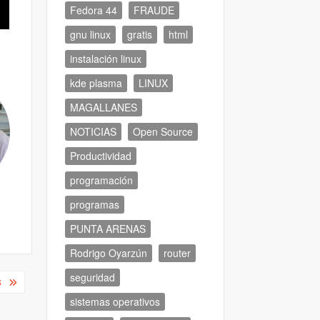
Fedora 44
FRAUDE
gnu linux
gratis
html
instalación linux
kde plasma
LINUX
MAGALLANES
NOTICIAS
Open Source
Productividad
programación
programas
PUNTA ARENAS
Rodrigo Oyarzún
router
seguridad
S
sistemas operativos