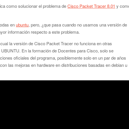
ica como solucionar el problema de
Cisco Packet Tracer 8.01
y com
 todas en
ubuntu
, pero, ¿que pasa cuando no usamos una versión de
yor información respecto a este problema.
 cual la versión de Cisco Packet Tracer no funciona en otras
vas UBUNTU. En la formación de Docentes para Cisco, solo se
iones oficiales del programa, posiblemente solo en un par de años
con las mejoras en hardware en distribuciones basadas en debian u