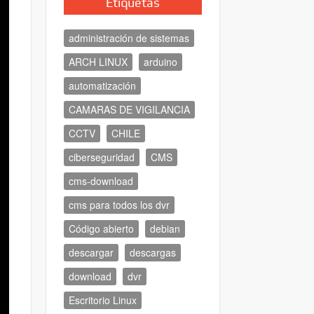
Etiquetas
administración de sistemas
ARCH LINUX
arduino
automatización
CAMARAS DE VIGILANCIA
CCTV
CHILE
ciberseguridad
CMS
cms-download
cms para todos los dvr
Código abierto
debian
descargar
descargas
download
dvr
Escritorio Linux