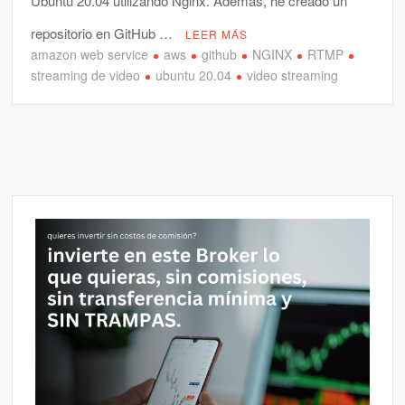
Ubuntu 20.04 utilizando Nginx. Además, he creado un
repositorio en GitHub …
LEER MÁS
amazon web service
aws
github
NGINX
RTMP
streaming de video
ubuntu 20.04
video streaming