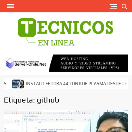
Busca
Saltar
al
contenido
TECN
Softw
Grati
Antivir
AntiMal
– Segu
en Red
Descar
INSTALO FEDORA 44 CON KDE PLASMA DESDE CERO EN
Cms – 
Tutori
Etiqueta:
github