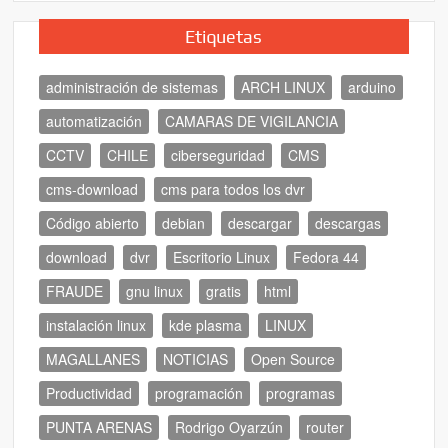
Etiquetas
administración de sistemas
ARCH LINUX
arduino
automatización
CAMARAS DE VIGILANCIA
CCTV
CHILE
ciberseguridad
CMS
cms-download
cms para todos los dvr
Código abierto
debian
descargar
descargas
download
dvr
Escritorio Linux
Fedora 44
FRAUDE
gnu linux
gratis
html
instalación linux
kde plasma
LINUX
MAGALLANES
NOTICIAS
Open Source
Productividad
programación
programas
PUNTA ARENAS
Rodrigo Oyarzún
router