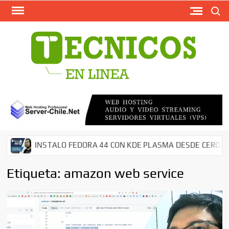
Busca
Saltar
al
contenido
TECN
Softw
Grati
Antivir
AntiMal
– Segu
en Red
Descar
INSTALO FEDORA 44 CON KDE PLASMA DESDE CERO EN MI
Cms – 
Tutori
Etiqueta:
amazon web service