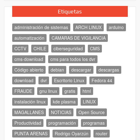
Etiquetas
administración de sistemas
ARCH LINUX
arduino
automatización
CAMARAS DE VIGILANCIA
CCTV
CHILE
ciberseguridad
CMS
cms-download
cms para todos los dvr
Código abierto
debian
descargar
descargas
download
dvr
Escritorio Linux
Fedora 44
FRAUDE
gnu linux
gratis
html
instalación linux
kde plasma
LINUX
MAGALLANES
NOTICIAS
Open Source
Productividad
programación
programas
PUNTA ARENAS
Rodrigo Oyarzún
router