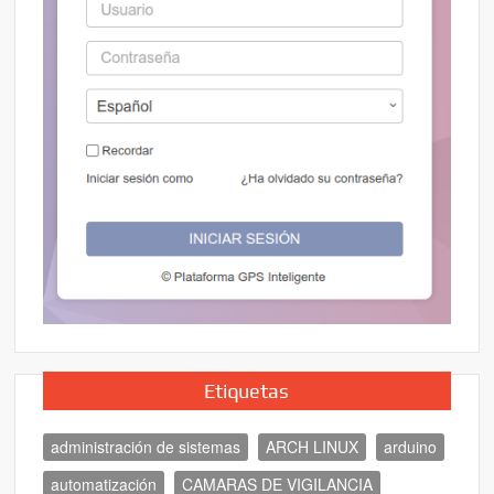
Etiquetas
administración de sistemas
ARCH LINUX
arduino
automatización
CAMARAS DE VIGILANCIA