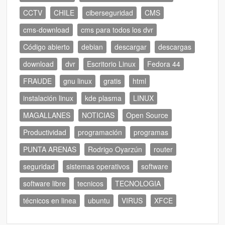
CCTV
CHILE
ciberseguridad
CMS
cms-download
cms para todos los dvr
Código abierto
debian
descargar
descargas
download
dvr
Escritorio Linux
Fedora 44
FRAUDE
gnu linux
gratis
html
instalación linux
kde plasma
LINUX
MAGALLANES
NOTICIAS
Open Source
Productividad
programación
programas
PUNTA ARENAS
Rodrigo Oyarzún
router
seguridad
sistemas operativos
software
software libre
tecnicos
TECNOLOGIA
técnicos en linea
ubuntu
VIRUS
XFCE