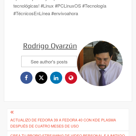
tecnológicas! #Linux #PCLinuxOS #Tecnología
#TécnicosEnLínea #envivoahora
Rodrigo Oyarzún
See author's posts
Navegación
ACTUALIZO DE FEDORA 39 A FEDORA 40 CON KDE PLASMA
de
DESPUÉS DE CUATRO MESES DE USO
entradas
CREA TU PROPIO STREAMING DE VIDEO PERSONAL E ILIMITADO