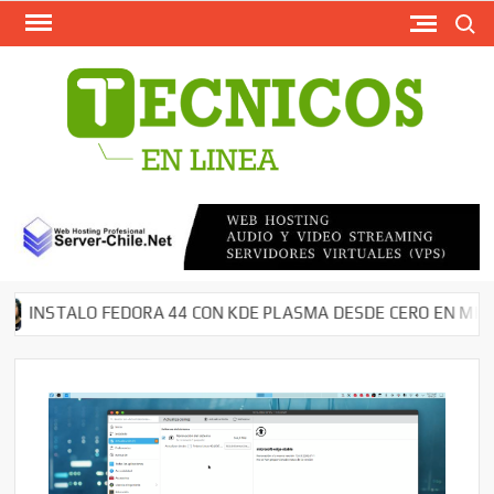
Busca
Saltar
al
contenido
TECN
Softw
Grati
Antivir
AntiMal
– Segu
en Red
Descar
NSTALO FEDORA 44 CON KDE PLASMA DESDE CERO EN MI NOTE
Cms – 
Tutori