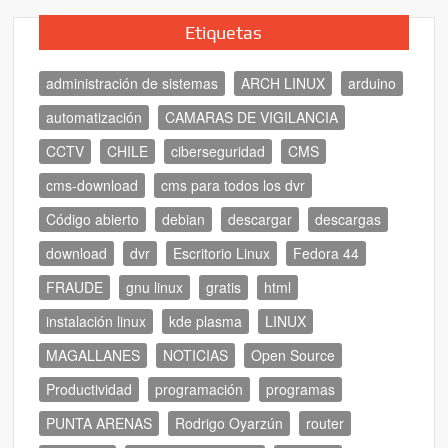
Etiquetas
administración de sistemas
ARCH LINUX
arduino
automatización
CAMARAS DE VIGILANCIA
CCTV
CHILE
ciberseguridad
CMS
cms-download
cms para todos los dvr
Código abierto
debian
descargar
descargas
download
dvr
Escritorio Linux
Fedora 44
FRAUDE
gnu linux
gratis
html
instalación linux
kde plasma
LINUX
MAGALLANES
NOTICIAS
Open Source
Productividad
programación
programas
PUNTA ARENAS
Rodrigo Oyarzún
router