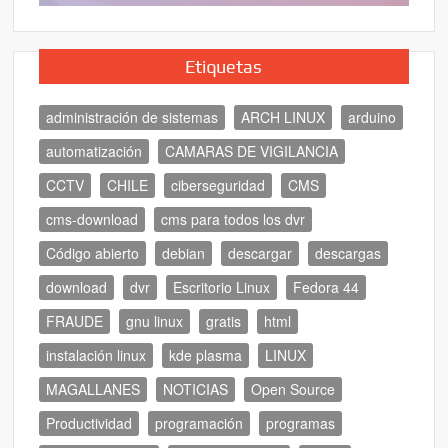
Etiquetas
administración de sistemas
ARCH LINUX
arduino
automatización
CAMARAS DE VIGILANCIA
CCTV
CHILE
ciberseguridad
CMS
cms-download
cms para todos los dvr
Código abierto
debian
descargar
descargas
download
dvr
Escritorio Linux
Fedora 44
FRAUDE
gnu linux
gratis
html
instalación linux
kde plasma
LINUX
MAGALLANES
NOTICIAS
Open Source
Productividad
programación
programas