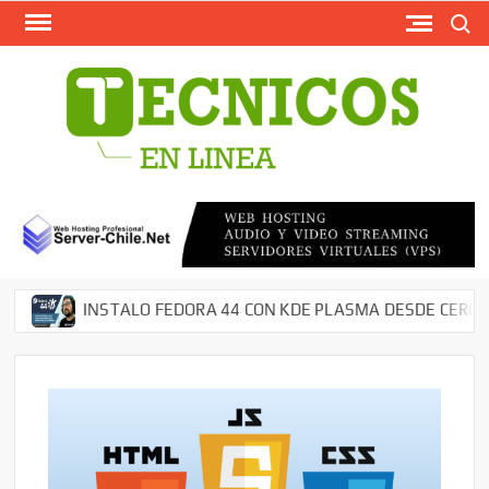
Busca
Saltar
al
contenido
TECN
Softw
Grati
Antivir
AntiMal
– Segu
en Red
Descar
INSTALO FEDORA 44 CON KDE PLASMA DESDE CERO EN M
Cms – 
Tutori