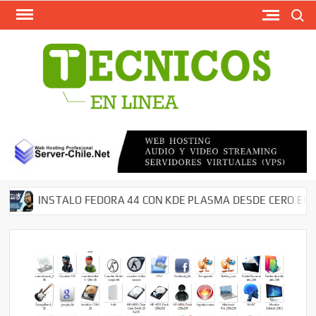
Busca
Saltar
al
contenido
TECN
Softw
Grati
Antivir
AntiMal
– Segu
en Red
Descar
INSTALO FEDORA 44 CON KDE PLASMA DESDE CERO EN MI 
Cms – 
Tutori