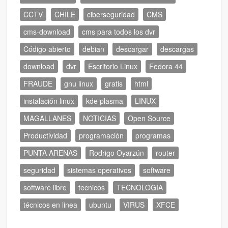
CCTV
CHILE
ciberseguridad
CMS
cms-download
cms para todos los dvr
Código abierto
debian
descargar
descargas
download
dvr
Escritorio Linux
Fedora 44
FRAUDE
gnu linux
gratis
html
instalación linux
kde plasma
LINUX
MAGALLANES
NOTICIAS
Open Source
Productividad
programación
programas
PUNTA ARENAS
Rodrigo Oyarzún
router
seguridad
sistemas operativos
software
software libre
tecnicos
TECNOLOGIA
técnicos en linea
ubuntu
VIRUS
XFCE