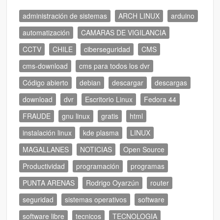
administración de sistemas
ARCH LINUX
arduino
automatización
CAMARAS DE VIGILANCIA
CCTV
CHILE
ciberseguridad
CMS
cms-download
cms para todos los dvr
Código abierto
debian
descargar
descargas
download
dvr
Escritorio Linux
Fedora 44
FRAUDE
gnu linux
gratis
html
instalación linux
kde plasma
LINUX
MAGALLANES
NOTICIAS
Open Source
Productividad
programación
programas
PUNTA ARENAS
Rodrigo Oyarzún
router
seguridad
sistemas operativos
software
software libre
tecnicos
TECNOLOGIA