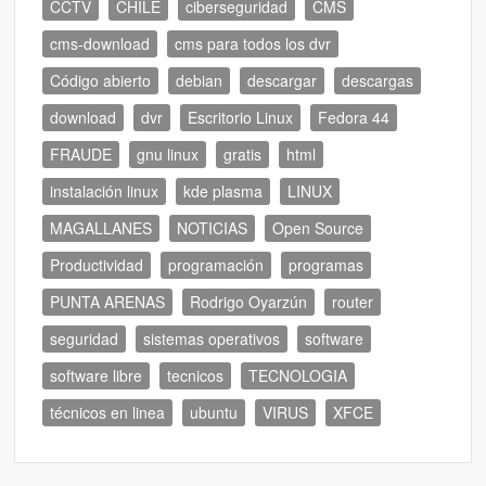
CCTV
CHILE
ciberseguridad
CMS
cms-download
cms para todos los dvr
Código abierto
debian
descargar
descargas
download
dvr
Escritorio Linux
Fedora 44
FRAUDE
gnu linux
gratis
html
instalación linux
kde plasma
LINUX
MAGALLANES
NOTICIAS
Open Source
Productividad
programación
programas
PUNTA ARENAS
Rodrigo Oyarzún
router
seguridad
sistemas operativos
software
software libre
tecnicos
TECNOLOGIA
técnicos en linea
ubuntu
VIRUS
XFCE