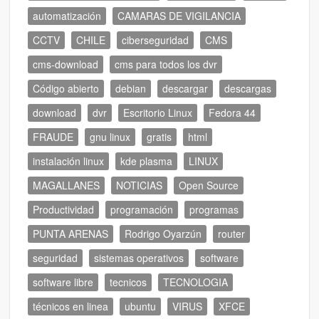
automatización
CAMARAS DE VIGILANCIA
CCTV
CHILE
ciberseguridad
CMS
cms-download
cms para todos los dvr
Código abierto
debian
descargar
descargas
download
dvr
Escritorio Linux
Fedora 44
FRAUDE
gnu linux
gratis
html
instalación linux
kde plasma
LINUX
MAGALLANES
NOTICIAS
Open Source
Productividad
programación
programas
PUNTA ARENAS
Rodrigo Oyarzún
router
seguridad
sistemas operativos
software
software libre
tecnicos
TECNOLOGIA
técnicos en linea
ubuntu
VIRUS
XFCE