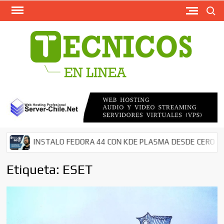
Busca
Saltar
al
contenido
TECN
Softw
Grati
Antivir
AntiMal
– Segu
en Red
Descar
INSTALO FEDORA 44 CON KDE PLASMA DESDE CERO EN M
Cms – 
Tutori
Etiqueta:
ESET