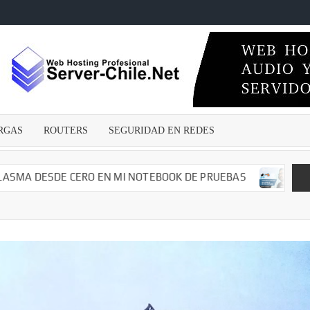
ECNICOSENLINEA.CL
wares
s –
irus –
Malwares
RGAS
ROUTERS
SEGURIDAD EN REDES
guridad
edes –
argas –
DESDE CERO EN MI NOTEBOOK DE PRUEBAS
CAMBIANDO 
– Dvr –
iales