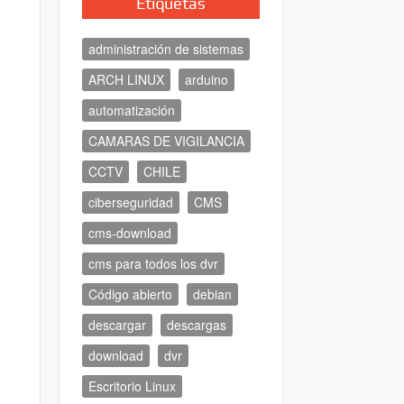
Etiquetas
administración de sistemas
ARCH LINUX
arduino
automatización
CAMARAS DE VIGILANCIA
CCTV
CHILE
ciberseguridad
CMS
cms-download
cms para todos los dvr
Código abierto
debian
descargar
descargas
download
dvr
Escritorio Linux