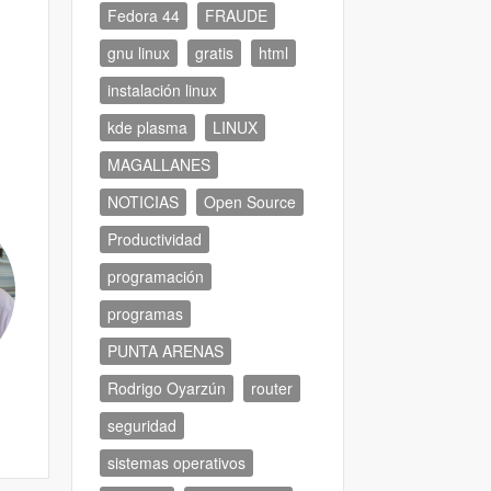
Fedora 44
FRAUDE
gnu linux
gratis
html
instalación linux
kde plasma
LINUX
MAGALLANES
NOTICIAS
Open Source
Productividad
programación
programas
PUNTA ARENAS
Rodrigo Oyarzún
router
seguridad
sistemas operativos