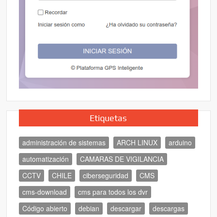
Etiquetas
administración de sistemas
ARCH LINUX
arduino
automatización
CAMARAS DE VIGILANCIA
CCTV
CHILE
ciberseguridad
CMS
cms-download
cms para todos los dvr
Código abierto
debian
descargar
descargas