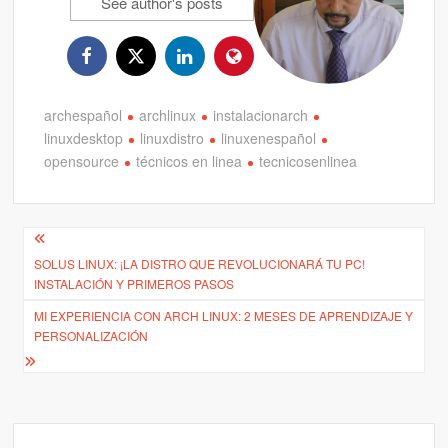
See author's posts
archespañol
archlinux
instalacionarch
linuxdesktop
linuxdistro
linuxenespañol
opensource
técnicos en linea
tecnicosenlinea
Navegación
SOLUS LINUX: ¡LA DISTRO QUE REVOLUCIONARÁ TU PC!
de
INSTALACIÓN Y PRIMEROS PASOS
entradas
MI EXPERIENCIA CON ARCH LINUX: 2 MESES DE APRENDIZAJE Y
PERSONALIZACIÓN