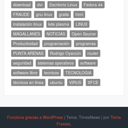
download
dvr
Escritorio Linux
Fedora 44
FRAUDE
gnu linux
gratis
html
instalación linux
kde plasma
LINUX
MAGALLANES
NOTICIAS
Open Source
Productividad
programación
programas
PUNTA ARENAS
Rodrigo Oyarzún
router
seguridad
sistemas operativos
software
software libre
tecnicos
TECNOLOGIA
técnicos en linea
ubuntu
VIRUS
XFCE
Funciona gracias a WordPress
|
Tema: TimesNews
|
por
Tema
Freesia
.