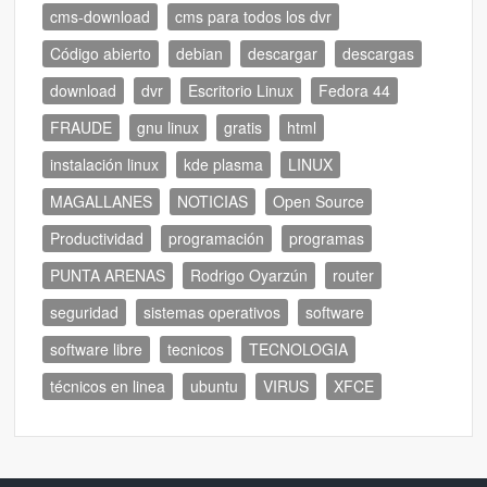
cms-download
cms para todos los dvr
Código abierto
debian
descargar
descargas
download
dvr
Escritorio Linux
Fedora 44
FRAUDE
gnu linux
gratis
html
instalación linux
kde plasma
LINUX
MAGALLANES
NOTICIAS
Open Source
Productividad
programación
programas
PUNTA ARENAS
Rodrigo Oyarzún
router
seguridad
sistemas operativos
software
software libre
tecnicos
TECNOLOGIA
técnicos en linea
ubuntu
VIRUS
XFCE