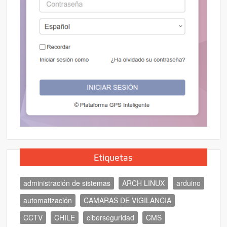
Etiquetas
administración de sistemas
ARCH LINUX
arduino
automatización
CAMARAS DE VIGILANCIA
CCTV
CHILE
ciberseguridad
CMS