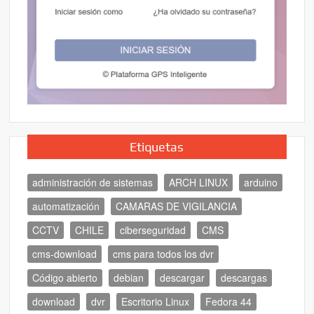
Etiquetas
administración de sistemas
ARCH LINUX
arduino
automatización
CAMARAS DE VIGILANCIA
CCTV
CHILE
ciberseguridad
CMS
cms-download
cms para todos los dvr
Código abierto
debian
descargar
descargas
download
dvr
Escritorio Linux
Fedora 44