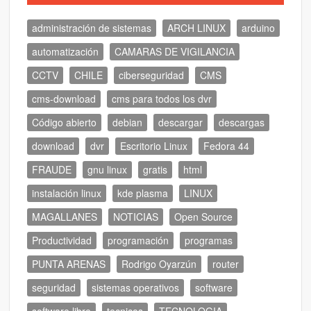
administración de sistemas
ARCH LINUX
arduino
automatización
CAMARAS DE VIGILANCIA
CCTV
CHILE
ciberseguridad
CMS
cms-download
cms para todos los dvr
Código abierto
debian
descargar
descargas
download
dvr
Escritorio Linux
Fedora 44
FRAUDE
gnu linux
gratis
html
instalación linux
kde plasma
LINUX
MAGALLANES
NOTICIAS
Open Source
Productividad
programación
programas
PUNTA ARENAS
Rodrigo Oyarzún
router
seguridad
sistemas operativos
software
software libre
tecnicos
TECNOLOGIA