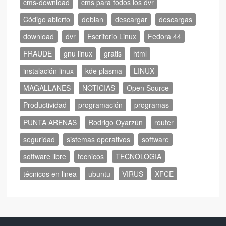
cms-download
cms para todos los dvr
Código abierto
debian
descargar
descargas
download
dvr
Escritorio Linux
Fedora 44
FRAUDE
gnu linux
gratis
html
instalación linux
kde plasma
LINUX
MAGALLANES
NOTICIAS
Open Source
Productividad
programación
programas
PUNTA ARENAS
Rodrigo Oyarzún
router
seguridad
sistemas operativos
software
software libre
tecnicos
TECNOLOGIA
técnicos en linea
ubuntu
VIRUS
XFCE