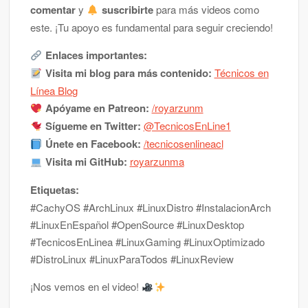
comentar
y
suscribirte
para más videos como
este. ¡Tu apoyo es fundamental para seguir creciendo!
Enlaces importantes:
Visita mi blog para más contenido:
Técnicos en
Línea Blog
Apóyame en Patreon:
/royarzunm
Sígueme en Twitter:
@TecnicosEnLine1
Únete en Facebook:
/tecnicosenlineacl
Visita mi GitHub:
royarzunma
Etiquetas:
#CachyOS #ArchLinux #LinuxDistro #InstalacionArch
#LinuxEnEspañol #OpenSource #LinuxDesktop
#TecnicosEnLinea #LinuxGaming #LinuxOptimizado
#DistroLinux #LinuxParaTodos #LinuxReview
¡Nos vemos en el video!