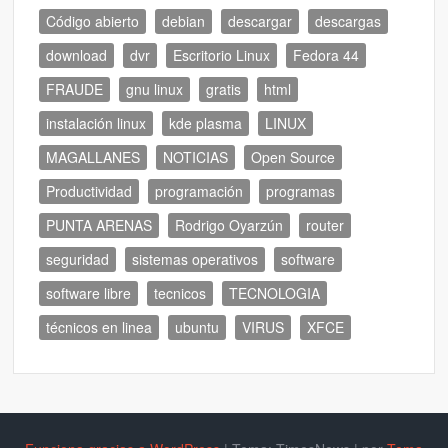
Código abierto
debian
descargar
descargas
download
dvr
Escritorio Linux
Fedora 44
FRAUDE
gnu linux
gratis
html
instalación linux
kde plasma
LINUX
MAGALLANES
NOTICIAS
Open Source
Productividad
programación
programas
PUNTA ARENAS
Rodrigo Oyarzún
router
seguridad
sistemas operativos
software
software libre
tecnicos
TECNOLOGIA
técnicos en linea
ubuntu
VIRUS
XFCE