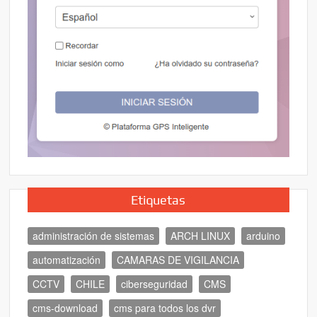
Etiquetas
administración de sistemas
ARCH LINUX
arduino
automatización
CAMARAS DE VIGILANCIA
CCTV
CHILE
ciberseguridad
CMS
cms-download
cms para todos los dvr