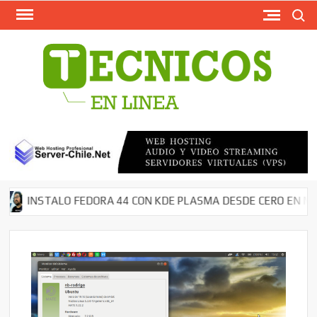
Busca
Saltar
al
contenido
TECN
Softw
Grati
Antivir
AntiMal
– Segu
en Red
Descar
INSTALO FEDORA 44 CON KDE PLASMA DESDE CERO EN MI NOT
Cms – 
Tutori