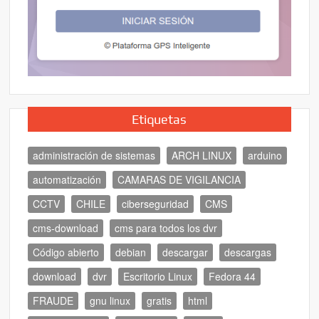
Etiquetas
administración de sistemas
ARCH LINUX
arduino
automatización
CAMARAS DE VIGILANCIA
CCTV
CHILE
ciberseguridad
CMS
cms-download
cms para todos los dvr
Código abierto
debian
descargar
descargas
download
dvr
Escritorio Linux
Fedora 44
FRAUDE
gnu linux
gratis
html