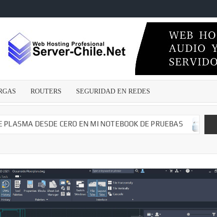
ECNICOSENLINEA.CL
wares
s –
irus –
Malwares
RGAS
ROUTERS
SEGURIDAD EN REDES
guridad
edes –
argas –
MA DESDE CERO EN MI NOTEBOOK DE PRUEBAS
CAMBIAN
– Dvr –
iales