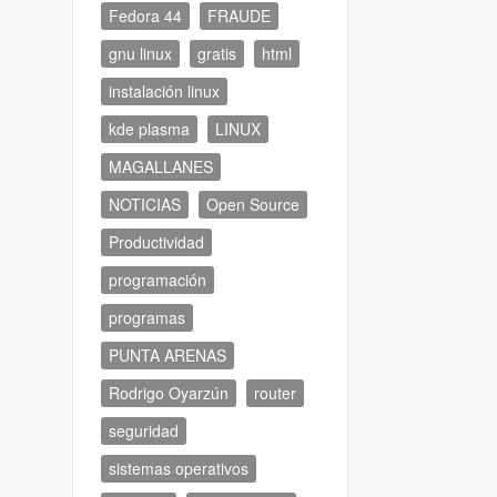
Fedora 44
FRAUDE
gnu linux
gratis
html
instalación linux
kde plasma
LINUX
MAGALLANES
NOTICIAS
Open Source
Productividad
programación
programas
PUNTA ARENAS
Rodrigo Oyarzún
router
seguridad
sistemas operativos