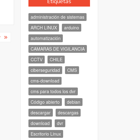
Etiquetas
administración de sistemas
ARCH LINUX
arduino
?
automatización
CAMARAS DE VIGILANCIA
CCTV
CHILE
ciberseguridad
CMS
cms-download
cms para todos los dvr
Código abierto
debian
descargar
descargas
download
dvr
Escritorio Linux