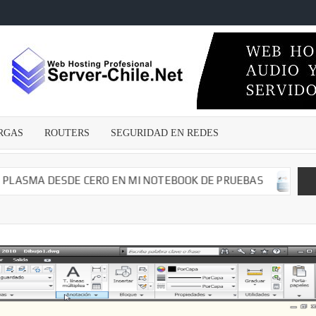
ECNICOSENLINEA.CL
wares
s –
irus –
Malwares
RGAS
ROUTERS
SEGURIDAD EN REDES
guridad
edes –
argas –
MA DESDE CERO EN MI NOTEBOOK DE PRUEBAS
CAMBIA
– Dvr –
iales