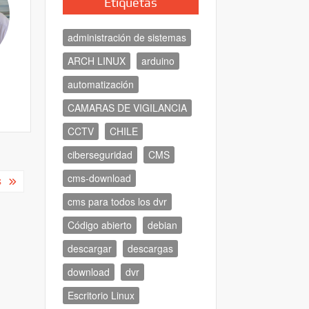
Etiquetas
administración de sistemas
ARCH LINUX
arduino
automatización
CAMARAS DE VIGILANCIA
CCTV
CHILE
ciberseguridad
CMS
cms-download
S
cms para todos los dvr
Código abierto
debian
descargar
descargas
download
dvr
Escritorio Linux