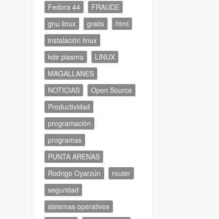
Fedora 44
FRAUDE
gnu linux
gratis
html
instalación linux
kde plasma
LINUX
MAGALLANES
NOTICIAS
Open Source
Productividad
programación
programas
PUNTA ARENAS
Rodrigo Oyarzún
router
seguridad
sistemas operativos