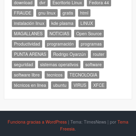
download
dvr
Escritorio Linux
Fedora 44
FRAUDE
gnu linux
gratis
html
instalación linux
kde plasma
LINUX
MAGALLANES
NOTICIAS
Open Source
Productividad
programación
programas
PUNTA ARENAS
Rodrigo Oyarzún
router
seguridad
sistemas operativos
software
software libre
tecnicos
TECNOLOGIA
técnicos en linea
ubuntu
VIRUS
XFCE
Funciona gracias a WordPress
|
Tema: TimesNews
|
por
Tema
Freesia
.