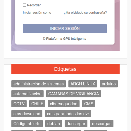
Etiquetas
administración de sistemas
ARCH LINUX
arduino
automatización
CAMARAS DE VIGILANCIA
CCTV
CHILE
ciberseguridad
CMS
cms-download
cms para todos los dvr
Código abierto
debian
descargar
descargas