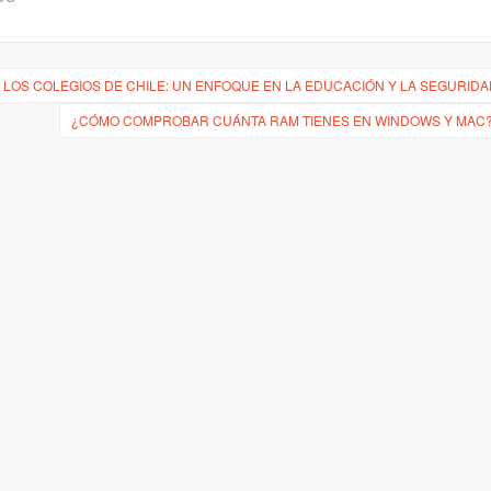
LOS COLEGIOS DE CHILE: UN ENFOQUE EN LA EDUCACIÓN Y LA SEGURID
¿CÓMO COMPROBAR CUÁNTA RAM TIENES EN WINDOWS Y MAC