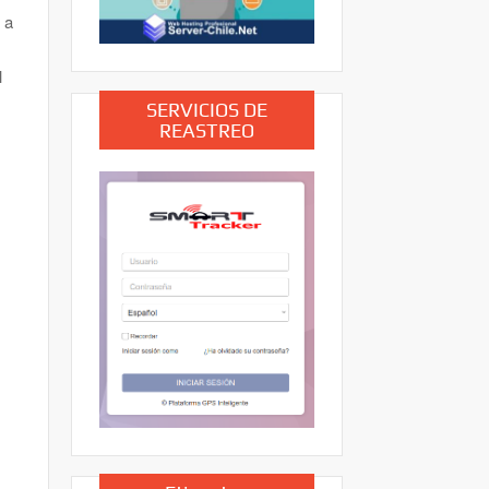
 a
l
SERVICIOS DE
REASTREO