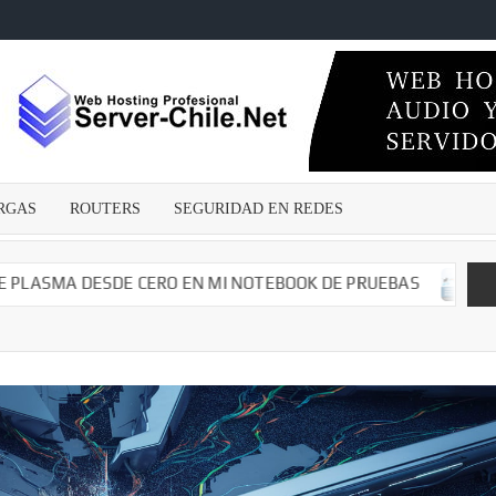
ECNICOSENLINEA.CL
wares
s –
irus –
Malwares
RGAS
ROUTERS
SEGURIDAD EN REDES
guridad
edes –
argas –
A DESDE CERO EN MI NOTEBOOK DE PRUEBAS
CAMBIAN
– Dvr –
iales