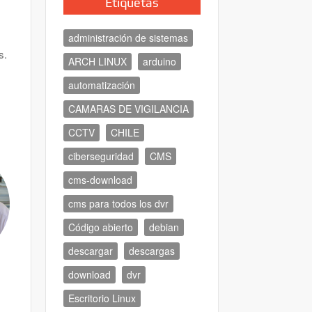
Etiquetas
administración de sistemas
s.
ARCH LINUX
arduino
automatización
CAMARAS DE VIGILANCIA
CCTV
CHILE
ciberseguridad
CMS
cms-download
cms para todos los dvr
Código abierto
debian
descargar
descargas
download
dvr
Escritorio Linux