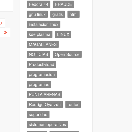
Fedora 44
FRAUDE
gnu linux
gratis
html
AD
instalación linux
?
kde plasma
LINUX
MAGALLANES
NOTICIAS
Open Source
Productividad
programación
programas
PUNTA ARENAS
Rodrigo Oyarzún
router
seguridad
sistemas operativos